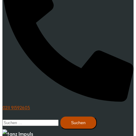
0211 91592605
Suchen
nach: